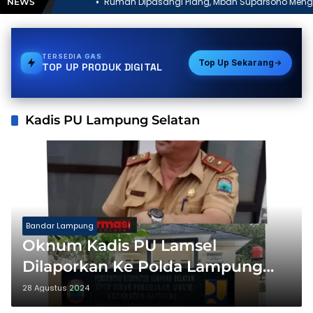
Rumah Dipasangi Plang, Mbah Suparsono Mengaku Terluka:
NEWS
“Saya Anggap Mereka Saudara Kandung”
TERSEDIA
GAS
Top Up Sekarang
TOP UP PRODUK DIGITAL
Kadis PU Lampung Selatan
Bandar Lampung
Oknum Kadis PU Lamsel
Dilaporkan Ke Polda Lampung
Kasus Uang Proyek
28 Agustus 2024