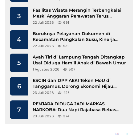
Fasilitas Wisata Merangin Terbengkalai
3
Meski Anggaran Perawatan Terus
Mengalir
22 Juli 2026
691
Buruknya Pelayanan Dokumen di
4
Kecamatan Pangkalan Susu, Kinerja
Disdukcapil Langkat Disorot
22 Juli 2026
539
Ayah Tiri di Lampung Tengah Ditangkap
5
Usai Diduga Hamili Anak di Bawah Umur
1 Agustus 2026
507
ESGIN dan DPP AEKI Teken MoU di
6
Tanggamus, Dorong Ekonomi Hijau
Berbasis Kopi dan Perdagangan Karbon
23 Juli 2026
428
PENJARA DIDUGA JADI MARKAS
7
NARKOBA: Dua Napi Rajabasa Bebas
Gunakan HP, Muncul Dugaan
23 Juli 2026
374
Keterlibatan Oknum Petugas