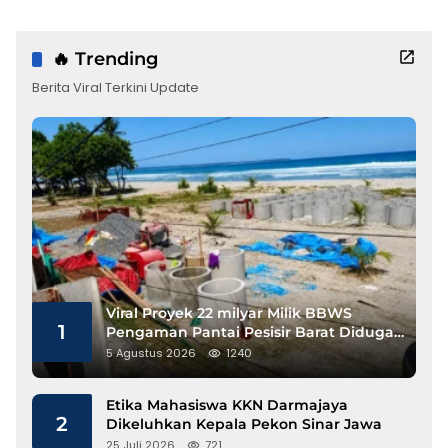
🔥 Trending
Berita Viral Terkini Update
Viral Proyek 22 milyar Milik BBWS
1
Pengaman Pantai Pesisir Barat Diduga
Gunakan Besi Banci
5 Agustus 2026
1240
Etika Mahasiswa KKN Darmajaya
2
Dikeluhkan Kepala Pekon Sinar Jawa
25 Juli 2026
721