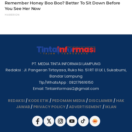
PT. MEDIA TINTA INFORMASI LAMPUNG
Redaksi : Jl. Pangeran Tirtayasa, Ruko No. 51 RT 01 LK I, Sukabumi,
Bandar Lampung
Tlp/WhatsApp : 082179616150
Email: Tintainformasi2@gmail.com
REDAKSI
/
KODE ETIK
/
PEDOMAN MEDIA
/
DISCLAIMER
/
HAK
JAWAB
/
PRIVACY POLICY
/
ADVERTISEMENT
/
IKLAN