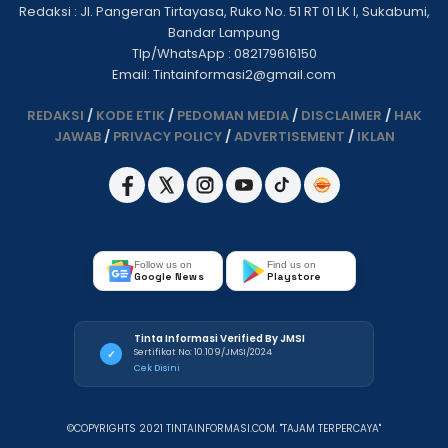
Redaksi : Jl. Pangeran Tirtayasa, Ruko No. 51 RT 01 LK I, Sukabumi,
Bandar Lampung
Tlp/WhatsApp : 082179616150
Email: Tintainformasi2@gmail.com
REDAKSI
/
KODE ETIK
/
PEDOMAN MEDIA
/
DISCLAIMER
/
HAK
JAWAB
/
PRIVACY POLICY
/
ADVERTISEMENT
/
IKLAN
Follow us on
Find us on
Google News
Playstore
Tinta Informasi Verified By JMSI
Sertifikat No: 10.109/JMSI/2024
✓
Cek Disini
©COPYRIGHTS 2021 TINTAINFORMASI.COM. "TAJAM TERPERCAYA"