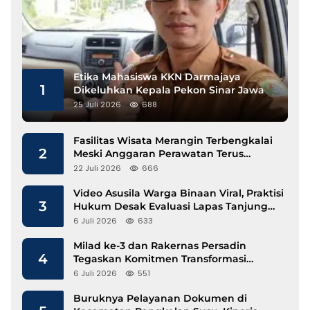
Etika Mahasiswa KKN Darmajaya
1
Dikeluhkan Kepala Pekon Sinar Jawa
25 Juli 2026
688
Fasilitas Wisata Merangin Terbengkalai
2
Meski Anggaran Perawatan Terus
Mengalir
22 Juli 2026
666
Video Asusila Warga Binaan Viral, Praktisi
3
Hukum Desak Evaluasi Lapas Tanjung
Raja
6 Juli 2026
633
Milad ke-3 dan Rakernas Persadin
4
Tegaskan Komitmen Transformasi
Advokat Profesional di Era Digital
6 Juli 2026
551
Buruknya Pelayanan Dokumen di