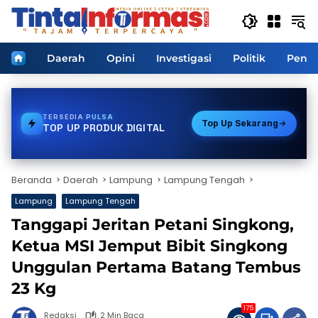
Langsung
ke
konten
Home
Daerah
Opini
Investigasi
Politik
Pendi
TERSEDIA
GAS
Top Up Sekarang
TOP UP PRODUK DIGITAL
Beranda
Daerah
Lampung
Lampung Tengah
Lampung
Lampung Tengah
Tanggapi Jeritan Petani Singkong,
Ketua MSI Jemput Bibit Singkong
Unggulan Pertama Batang Tembus
23 Kg
175
Redaksi
2 Min Baca