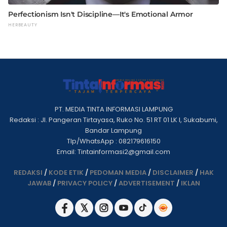
PT. MEDIA TINTA INFORMASI LAMPUNG
Redaksi : Jl. Pangeran Tirtayasa, Ruko No. 51 RT 01 LK I, Sukabumi,
Bandar Lampung
Tlp/WhatsApp : 082179616150
Email: Tintainformasi2@gmail.com
REDAKSI
/
KODE ETIK
/
PEDOMAN MEDIA
/
DISCLAIMER
/
HAK
JAWAB
/
PRIVACY POLICY
/
ADVERTISEMENT
/
IKLAN