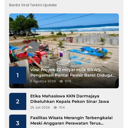
Berita Viral Terkini Update
Viral Proyek 22 milyar Milik BBWS
1
Pengaman Pantai Pesisir Barat Diduga
Gunakan Besi Banci
5 Agustus 2026
1019
Etika Mahasiswa KKN Darmajaya
2
Dikeluhkan Kepala Pekon Sinar Jawa
25 Juli 2026
704
Fasilitas Wisata Merangin Terbengkalai
3
Meski Anggaran Perawatan Terus