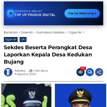
TERSEDIA
STREAMING
Top Up Sekarang
TOP UP PRODUK DIGITAL
Beranda
Daerah
Sumatera Selatan
Ogan Ilir
Ogan Ilir
OKI
Sekdes Beserta Perangkat Desa
Laporkan Kepala Desa Kedukan
Bujang
563
Redaksi
1 Min Baca
9 Agustus 2023