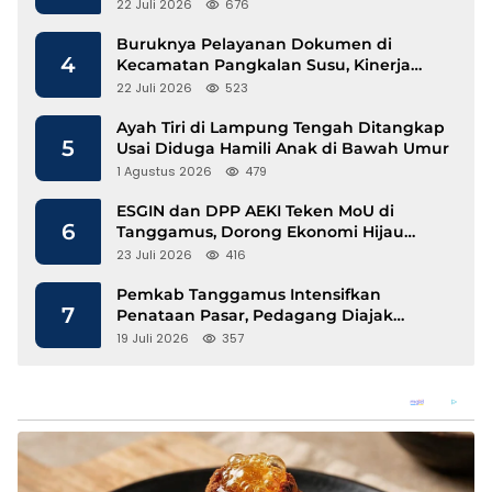
Mengalir
22 Juli 2026
676
Buruknya Pelayanan Dokumen di
4
Kecamatan Pangkalan Susu, Kinerja
Disdukcapil Langkat Disorot
22 Juli 2026
523
Ayah Tiri di Lampung Tengah Ditangkap
5
Usai Diduga Hamili Anak di Bawah Umur
1 Agustus 2026
479
ESGIN dan DPP AEKI Teken MoU di
6
Tanggamus, Dorong Ekonomi Hijau
Berbasis Kopi dan Perdagangan Karbon
23 Juli 2026
416
Pemkab Tanggamus Intensifkan
7
Penataan Pasar, Pedagang Diajak
Tempati Pasar Modern Talang Padang
19 Juli 2026
357