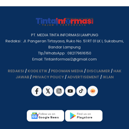
PT. MEDIA TINTA INFORMASI LAMPUNG
Redaksi : Jl. Pangeran Tirtayasa, Ruko No. 51 RT 01 LK I, Sukabumi,
Bandar Lampung
Tlp/WhatsApp : 082179616150
Email: Tintainformasi2@gmail.com
REDAKSI
/
KODE ETIK
/
PEDOMAN MEDIA
/
DISCLAIMER
/
HAK
JAWAB
/
PRIVACY POLICY
/
ADVERTISEMENT
/
IKLAN
Follow us on
Find us on
Google News
Playstore