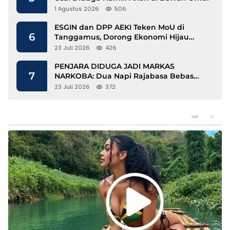
1 Agustus 2026
506
ESGIN dan DPP AEKI Teken MoU di
6
Tanggamus, Dorong Ekonomi Hijau
Berbasis Kopi dan Perdagangan Karbon
23 Juli 2026
426
PENJARA DIDUGA JADI MARKAS
7
NARKOBA: Dua Napi Rajabasa Bebas
Gunakan HP, Muncul Dugaan
23 Juli 2026
372
Keterlibatan Oknum Petugas