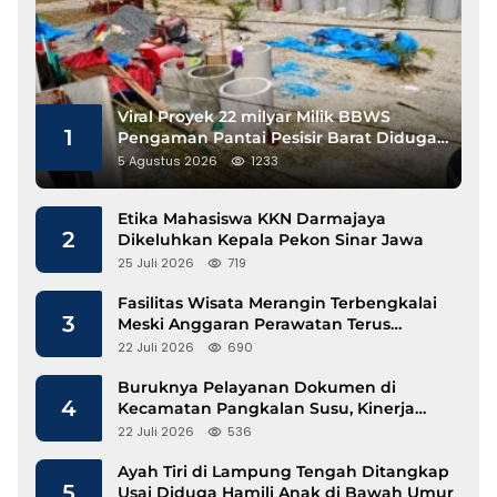
Viral Proyek 22 milyar Milik BBWS
1
Pengaman Pantai Pesisir Barat Diduga
Gunakan Besi Banci
5 Agustus 2026
1233
Etika Mahasiswa KKN Darmajaya
2
Dikeluhkan Kepala Pekon Sinar Jawa
25 Juli 2026
719
Fasilitas Wisata Merangin Terbengkalai
3
Meski Anggaran Perawatan Terus
Mengalir
22 Juli 2026
690
Buruknya Pelayanan Dokumen di
4
Kecamatan Pangkalan Susu, Kinerja
Disdukcapil Langkat Disorot
22 Juli 2026
536
Ayah Tiri di Lampung Tengah Ditangkap
5
Usai Diduga Hamili Anak di Bawah Umur