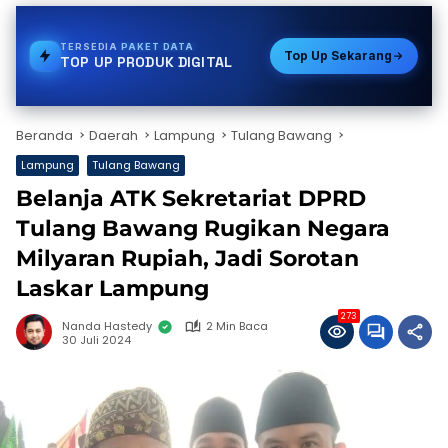
TERSEDIA
GAS
Top Up Sekarang
TOP UP PRODUK DIGITAL
Beranda
Daerah
Lampung
Tulang Bawang
Lampung
Tulang Bawang
Belanja ATK Sekretariat DPRD
Tulang Bawang Rugikan Negara
Milyaran Rupiah, Jadi Sorotan
Laskar Lampung
273
Nanda Hastedy
2 Min Baca
30 Juli 2024