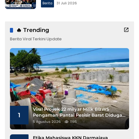
Gathering ke Bandung
Berita
31 Juli 2026
🔥 Trending
Berita Viral Terkini Update
Viral Proyek 22 milyar Milik BBWS
1
Pengaman Pantai Pesisir Barat Diduga
Gunakan Besi Banci
5 Agustus 2026
1195
Etika Mahasiswa KKN Darmajaya