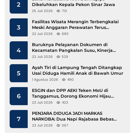
2
Dikeluhkan Kepala Pekon Sinar Jawa
25 Juli 2026
713
Fasilitas Wisata Merangin Terbengkalai
3
Meski Anggaran Perawatan Terus
Mengalir
22 Juli 2026
683
Buruknya Pelayanan Dokumen di
4
Kecamatan Pangkalan Susu, Kinerja
Disdukcapil Langkat Disorot
22 Juli 2026
529
Ayah Tiri di Lampung Tengah Ditangkap
5
Usai Diduga Hamili Anak di Bawah Umur
1 Agustus 2026
490
ESGIN dan DPP AEKI Teken MoU di
6
Tanggamus, Dorong Ekonomi Hijau
Berbasis Kopi dan Perdagangan Karbon
23 Juli 2026
423
PENJARA DIDUGA JADI MARKAS
7
NARKOBA: Dua Napi Rajabasa Bebas
Gunakan HP, Muncul Dugaan
23 Juli 2026
367
Keterlibatan Oknum Petugas