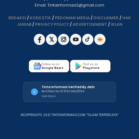
Email: Tintainformasi2@gmail.com
REDAKSI
/
KODE ETIK
/
PEDOMAN MEDIA
/
DISCLAIMER
/
HAK
JAWAB
/
PRIVACY POLICY
/
ADVERTISEMENT
/
IKLAN
Follow us on
Find us on
Google News
Playstore
Tinta Informasi Verified By JMSI
Sertifikat No: 10.109/JMSI/2024
✓
Cek Disini
©COPYRIGHTS 2021 TINTAINFORMASI.COM. "TAJAM TERPERCAYA"