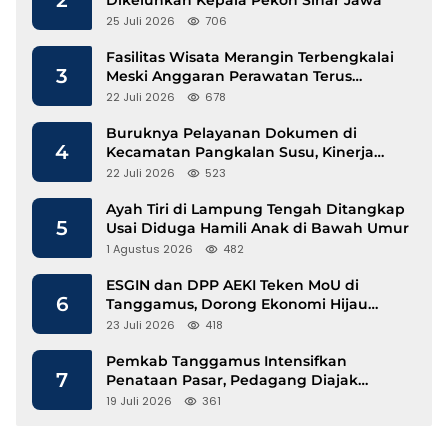
25 Juli 2026
706
Fasilitas Wisata Merangin Terbengkalai
3
Meski Anggaran Perawatan Terus
Mengalir
22 Juli 2026
678
Buruknya Pelayanan Dokumen di
4
Kecamatan Pangkalan Susu, Kinerja
Disdukcapil Langkat Disorot
22 Juli 2026
523
Ayah Tiri di Lampung Tengah Ditangkap
5
Usai Diduga Hamili Anak di Bawah Umur
1 Agustus 2026
482
ESGIN dan DPP AEKI Teken MoU di
6
Tanggamus, Dorong Ekonomi Hijau
Berbasis Kopi dan Perdagangan Karbon
23 Juli 2026
418
Pemkab Tanggamus Intensifkan
7
Penataan Pasar, Pedagang Diajak
Tempati Pasar Modern Talang Padang
19 Juli 2026
361