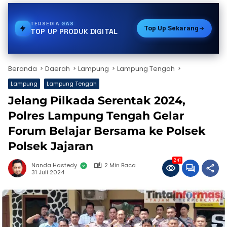
TERSEDIA
TOKEN PLN
Top Up Sekarang
TOP UP PRODUK DIGITAL
Beranda
Daerah
Lampung
Lampung Tengah
Lampung
Lampung Tengah
Jelang Pilkada Serentak 2024,
Polres Lampung Tengah Gelar
Forum Belajar Bersama ke Polsek
Polsek Jajaran
241
Nanda Hastedy
2 Min Baca
31 Juli 2024