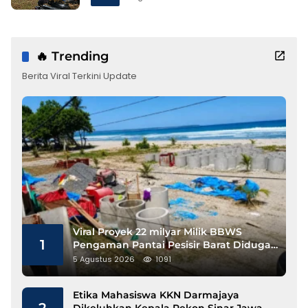
🔥 Trending
Berita Viral Terkini Update
Viral Proyek 22 milyar Milik BBWS
1
Pengaman Pantai Pesisir Barat Diduga
Gunakan Besi Banci
5 Agustus 2026
1091
Etika Mahasiswa KKN Darmajaya
2
Dikeluhkan Kepala Pekon Sinar Jawa