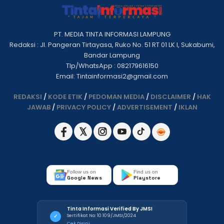
PT. MEDIA TINTA INFORMASI LAMPUNG
Redaksi : Jl. Pangeran Tirtayasa, Ruko No. 51 RT 01 LK I, Sukabumi,
Bandar Lampung
Tlp/WhatsApp : 082179616150
Email: Tintainformasi2@gmail.com
REDAKSI
/
KODE ETIK
/
PEDOMAN MEDIA
/
DISCLAIMER
/
HAK
JAWAB
/
PRIVACY POLICY
/
ADVERTISEMENT
/
IKLAN
Follow us on
Find us on
Google News
Playstore
Tinta Informasi Verified By JMSI
Sertifikat No: 10.109/JMSI/2024
✓
Cek Disini