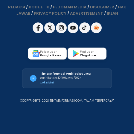
REDAKSI
/
KODE ETIK
/
PEDOMAN MEDIA
/
DISCLAIMER
/
HAK
JAWAB
/
PRIVACY POLICY
/
ADVERTISEMENT
/
IKLAN
Follow us on
Find us on
Google News
Playstore
Tinta Informasi Verified By JMSI
Sertifikat No: 10.109/JMSI/2024
✓
Cek Disini
©COPYRIGHTS 2021 TINTAINFORMASI.COM. "TAJAM TERPERCAYA"