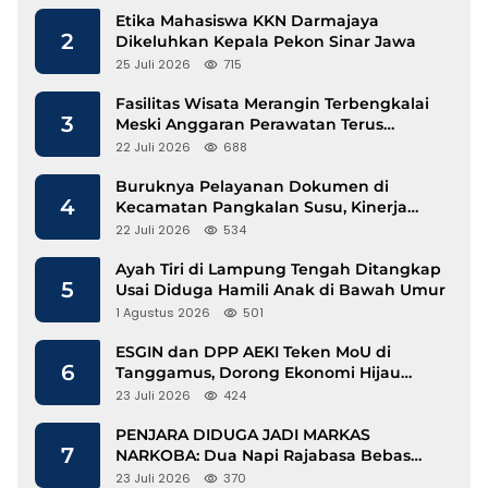
Etika Mahasiswa KKN Darmajaya
2
Dikeluhkan Kepala Pekon Sinar Jawa
25 Juli 2026
715
Fasilitas Wisata Merangin Terbengkalai
3
Meski Anggaran Perawatan Terus
Mengalir
22 Juli 2026
688
Buruknya Pelayanan Dokumen di
4
Kecamatan Pangkalan Susu, Kinerja
Disdukcapil Langkat Disorot
22 Juli 2026
534
Ayah Tiri di Lampung Tengah Ditangkap
5
Usai Diduga Hamili Anak di Bawah Umur
1 Agustus 2026
501
ESGIN dan DPP AEKI Teken MoU di
6
Tanggamus, Dorong Ekonomi Hijau
Berbasis Kopi dan Perdagangan Karbon
23 Juli 2026
424
PENJARA DIDUGA JADI MARKAS
7
NARKOBA: Dua Napi Rajabasa Bebas
Gunakan HP, Muncul Dugaan
23 Juli 2026
370