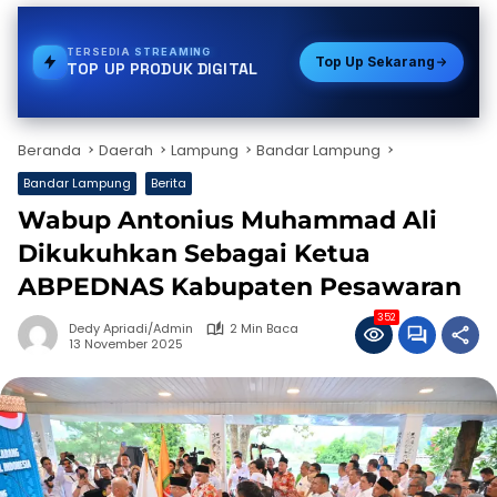
TERSEDIA
E-WALLET
Top Up Sekarang
TOP UP PRODUK DIGITAL
Beranda
Daerah
Lampung
Bandar Lampung
Bandar Lampung
Berita
Wabup Antonius Muhammad Ali
Dikukuhkan Sebagai Ketua
ABPEDNAS Kabupaten Pesawaran
352
Dedy Apriadi/Admin
2 Min Baca
13 November 2025