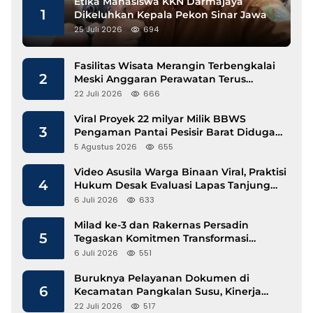
Etika Mahasiswa KKN Darmajaya
1
Dikeluhkan Kepala Pekon Sinar Jawa
25 Juli 2026
694
Fasilitas Wisata Merangin Terbengkalai
2
Meski Anggaran Perawatan Terus
Mengalir
22 Juli 2026
666
Viral Proyek 22 milyar Milik BBWS
3
Pengaman Pantai Pesisir Barat Diduga
Gunakan Besi Banci
5 Agustus 2026
655
Video Asusila Warga Binaan Viral, Praktisi
4
Hukum Desak Evaluasi Lapas Tanjung
Raja
6 Juli 2026
633
Milad ke-3 dan Rakernas Persadin
5
Tegaskan Komitmen Transformasi
Advokat Profesional di Era Digital
6 Juli 2026
551
Buruknya Pelayanan Dokumen di
6
Kecamatan Pangkalan Susu, Kinerja
Disdukcapil Langkat Disorot
22 Juli 2026
517