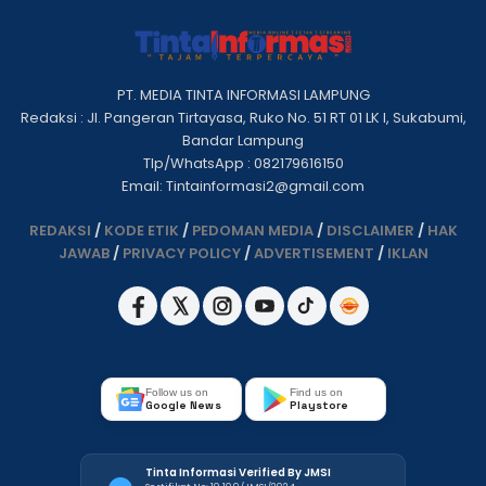
PT. MEDIA TINTA INFORMASI LAMPUNG
Redaksi : Jl. Pangeran Tirtayasa, Ruko No. 51 RT 01 LK I, Sukabumi,
Bandar Lampung
Tlp/WhatsApp : 082179616150
Email: Tintainformasi2@gmail.com
REDAKSI
/
KODE ETIK
/
PEDOMAN MEDIA
/
DISCLAIMER
/
HAK
JAWAB
/
PRIVACY POLICY
/
ADVERTISEMENT
/
IKLAN
Follow us on
Find us on
Google News
Playstore
Tinta Informasi Verified By JMSI