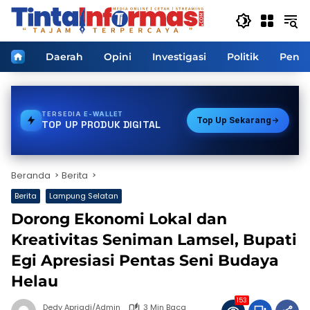
Langsung
ke
konten
Home
Daerah
Opini
Investigasi
Politik
Pendi
TERSEDIA
TOKEN PLN
Top Up Sekarang
TOP UP PRODUK DIGITAL
Beranda
Berita
Berita
Lampung Selatan
Dorong Ekonomi Lokal dan
Kreativitas Seniman Lamsel, Bupati
Egi Apresiasi Pentas Seni Budaya
Helau
153
Dedy Apriadi/Admin
3 Min Baca