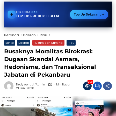
TERSEDIA
VOUCHER GAME
Top Up Sekarang
TOP UP PRODUK DIGITAL
Beranda
Daerah
Riau
Berita
Daerah
Hukum dan Kriminal
Riau
Rusaknya Moralitas Birokrasi:
Dugaan Skandal Asmara,
Hedonisme, dan Transaksional
Jabatan di Pekanbaru
208
Dedy Apriadi/Admin
4 Min Baca
21 Juni 2026