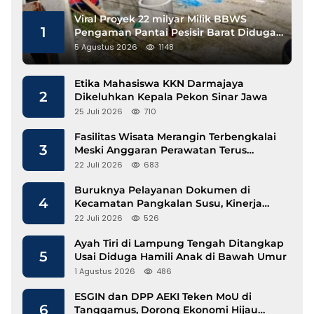
Viral Proyek 22 milyar Milik BBWS
1
Pengaman Pantai Pesisir Barat Diduga
Gunakan Besi Banci
5 Agustus 2026
1148
Etika Mahasiswa KKN Darmajaya
2
Dikeluhkan Kepala Pekon Sinar Jawa
25 Juli 2026
710
Fasilitas Wisata Merangin Terbengkalai
3
Meski Anggaran Perawatan Terus
Mengalir
22 Juli 2026
683
Buruknya Pelayanan Dokumen di
4
Kecamatan Pangkalan Susu, Kinerja
Disdukcapil Langkat Disorot
22 Juli 2026
526
Ayah Tiri di Lampung Tengah Ditangkap
5
Usai Diduga Hamili Anak di Bawah Umur
1 Agustus 2026
486
ESGIN dan DPP AEKI Teken MoU di
6
Tanggamus, Dorong Ekonomi Hijau