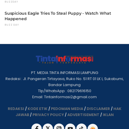
PT. MEDIA TINTA INFORMASI LAMPUNG
Redaksi : Jl. Pangeran Tirtayasa, Ruko No. 51 RT 01 LK I, Sukabumi,
Bandar Lampung
Tlp/WhatsApp : 082179616150
Email: Tintainformasi2@gmail.com
REDAKSI
/
KODE ETIK
/
PEDOMAN MEDIA
/
DISCLAIMER
/
HAK
JAWAB
/
PRIVACY POLICY
/
ADVERTISEMENT
/
IKLAN