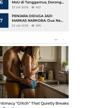
6
MoU di Tanggamus, Dorong
Ekonomi Hijau Berbasis Kopi
23 Juli 2026
422
dan Perdagangan Karbon
PENJARA DIDUGA JADI
7
MARKAS NARKOBA: Dua Napi
Rajabasa Bebas Gunakan HP,
23 Juli 2026
365
Muncul Dugaan Keterlibatan
Oknum Petugas