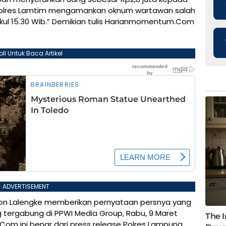
l Polres Lamtim mengamankan oknum wartawan salah
ukul 15.30 Wib.” Demikian tulis Harianmomentum.Com
oll Untuk Baca Artikel
ADVERTISEMENT
son Lalengke memberikan pernyataan persnya yang
 tergabung di PPWI Media Group, Rabu, 9 Maret
Com ini benar dari press release Polres Lampung