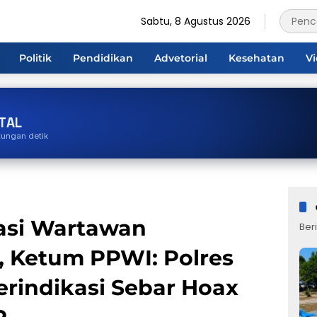
Sabtu, 8 Agustus 2026
Politik
Pendidikan
Advetorial
Kesehatan
V
TAL
tungan detik
sasi Wartawan
Beri
 Ketum PPWI: Polres
rindikasi Sebar Hoax