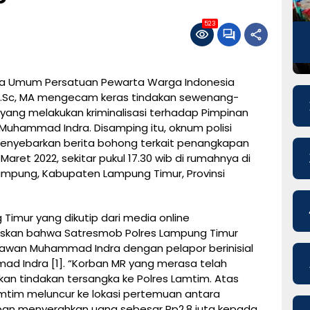
P
523
a Umum Persatuan Pewarta Warga Indonesia
, M.Sc, MA mengecam keras tindakan sewenang-
ang melakukan kriminalisasi terhadap Pimpinan
 Muhammad Indra. Disamping itu, oknum polisi
 menyebarkan berita bohong terkait penangkapan
ret 2022, sekitar pukul 17.30 wib di rumahnya di
mpung, Kabupaten Lampung Timur, Provinsi
Timur yang dikutip dari media online
askan bahwa Satresmob Polres Lampung Timur
wan Muhammad Indra dengan pelapor berinisial
d Indra [1]. “Korban MR yang merasa telah
an tindakan tersangka ke Polres Lamtim. Atas
Lamtim meluncur ke lokasi pertemuan antara
korban menyerahkan uang sebesar Rp2,8 juta kepada