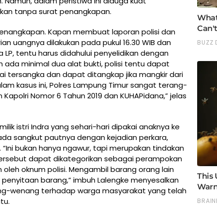
 Namun, dalam peristiwa ini diduga kuat
kan tanpa surat penangkapan.
 penangkapan. Kapan membuat laporan polisi dan
an uangnya dilakukan pada pukul 16.30 WIB dan
 LP, tentu harus didahului penyelidikan dengan
ada minimal dua alat bukti, polisi tentu dapat
tersangka dan dapat ditangkap jika mangkir dari
alam kasus ini, Polres Lampung Timur sangat terang-
Kapolri Nomor 6 Tahun 2019 dan KUHAPidana,” jelas
k istri Indra yang sehari-hari dipakai anaknya ke
ada sangkut pautnya dengan kejadian perkara,
. “Ini bukan hanya ngawur, tapi merupakan tindakan
 tersebut dapat dikategorikan sebagai perampokan
oleh oknum polisi. Mengambil barang orang lain
at penyitaan barang,” imbuh Lalengke menyesalkan
ng-wenang terhadap warga masyarakat yang telah
tu.