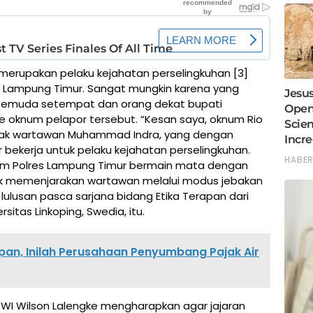
 merupakan pelaku kejahatan perselingkuhan [3]
s Lampung Timur. Sangat mungkin karena yang
pemuda setempat dan orang dekat bupati
ke oknum pelapor tersebut. “Kesan saya, oknum Rio
jebak wartawan Muhammad Indra, yang dengan
bekerja untuk pelaku kejahatan perselingkuhan.
num Polres Lampung Timur bermain mata dengan
tuk memenjarakan wartawan melalui modus jebakan
ulusan pasca sarjana bidang Etika Terapan dari
rsitas Linkoping, Swedia, itu.
pan, Inilah Perusahaan Penyumbang Pajak Air
PWI Wilson Lalengke mengharapkan agar jajaran