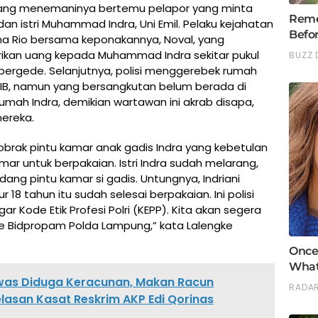
yang menemaninya bertemu pelapor yang minta
n istri Muhammad Indra, Uni Emil. Pelaku kejahatan
ama Rio bersama keponakannya, Noval, yang
ikan uang kepada Muhammad Indra sekitar pukul
bergede. Selanjutnya, polisi menggerebek rumah
WIB, namun yang bersangkutan belum berada di
umah Indra, demikian wartawan ini akrab disapa,
mereka.
dobrak pintu kamar anak gadis Indra yang kebetulan
ar untuk berpakaian. Istri Indra sudah melarang,
ng pintu kamar si gadis. Untungnya, Indriani
18 tahun itu sudah selesai berpakaian. Ini polisi
 Kode Etik Profesi Polri (KEPP). Kita akan segera
 Bidpropam Polda Lampung,” kata Lalengke
was Diduga Keracunan, Makan Racun
elasan Kasat Reskrim AKP Edi Qorinas