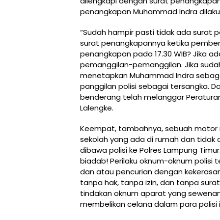
dilengkapi dengan surat penangkapan.
penangkapan Muhammad Indra dilaku
“Sudah hampir pasti tidak ada surat
surat penangkapannya ketika pemberi
penangkapan pada 17.30 WIB? Jika ada
pemanggilan-pemanggilan. Jika sudah 
menetapkan Muhammad Indra sebagai 
panggilan polisi sebagai tersangka. D
benderang telah melanggar Peraturan 
Lalengke.
Keempat, tambahnya, sebuah motor mili
sekolah yang ada di rumah dan tidak 
dibawa polisi ke Polres Lampung Timur
biadab! Perilaku oknum-oknum polisi
dan atau pencurian dengan kekerasan 
tanpa hak, tanpa izin, dan tanpa sur
tindakan oknum aparat yang sewena
membelikan celana dalam para polisi i