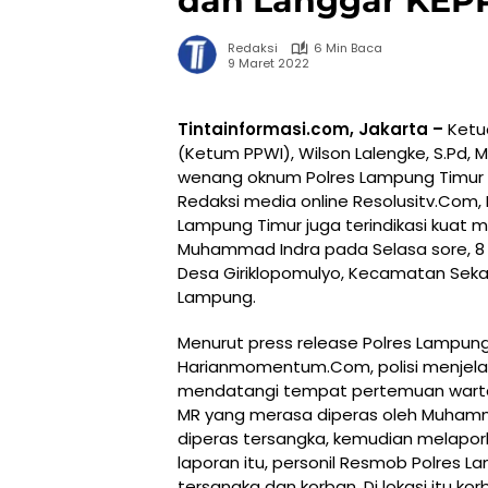
dan Langgar KEP
Redaksi
6 Min Baca
9 Maret 2022
Tintainformasi.com, Jakarta –
Ketu
(Ketum PPWI), Wilson Lalengke, S.Pd
wenang oknum Polres Lampung Timur y
Redaksi media online Resolusitv.Com,
Lampung Timur juga terindikasi kuat
Muhammad Indra pada Selasa sore, 8 Ma
Desa Giriklopomulyo, Kecamatan Seka
Lampung.
Menurut press release Polres Lampung 
Harianmomentum.Com, polisi menjel
mendatangi tempat pertemuan warta
MR yang merasa diperas oleh Muhamma
diperas tersangka, kemudian melapork
laporan itu, personil Resmob Polres 
tersangka dan korban. Di lokasi itu 