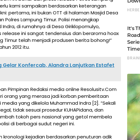
erlu kami sampaikan berdasarkan keterangan
kni: pertama, ini bukan OTT di halaman Masjid Desa
Polres Lampung Timur. Polisi menangkap
dra, di rumahnya di Desa Giriklopomulyo,
 release ini sangat tendensius dan beraroma hoax
ng Timur telah menjadi produsen berita bohong!”
hun 2012 itu.
 Gelar Konfercab, Alandra Lanjutkan Estafet
n Pimpinan Redaksi media online Resolusitv.Com
ari orang yang merasa jadi korban pemberitaan
i media yang dikelola Muhammad Indra [2]. “Sekali
ilegal, tidak sesuai prosedur KUHAPidana, dan
” tambah tokoh pers nasional yang getol membela
isi di berbagai sudut negeri ini.
 kronologi kejadian berdasarkan penuturan adik