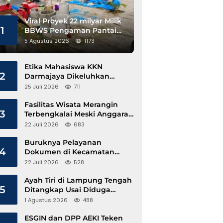
Viral Proyek 22 milyar Milik
1
BBWS Pengaman Pantai
Pesisir Barat Diduga
5 Agustus 2026
1173
Gunakan Besi Banci
Etika Mahasiswa KKN
2
Darmajaya Dikeluhkan
Kepala Pekon Sinar Jawa
25 Juli 2026
711
Fasilitas Wisata Merangin
3
Terbengkalai Meski Anggaran
Perawatan Terus Mengalir
22 Juli 2026
683
Buruknya Pelayanan
4
Dokumen di Kecamatan
Pangkalan Susu, Kinerja
22 Juli 2026
528
Disdukcapil Langkat Disorot
Ayah Tiri di Lampung Tengah
5
Ditangkap Usai Diduga
Hamili Anak di Bawah Umur
1 Agustus 2026
488
ESGIN dan DPP AEKI Teken