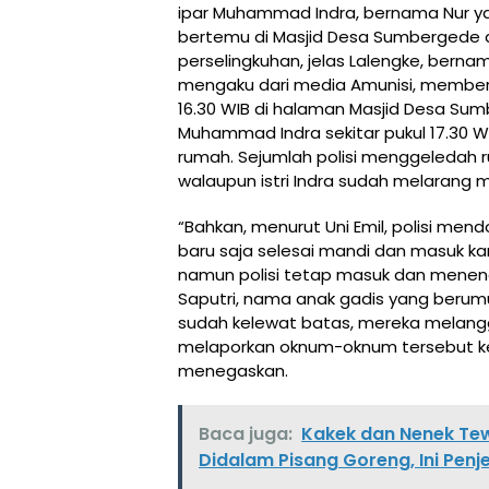
ipar Muhammad Indra, bernama Nur 
bertemu di Masjid Desa Sumbergede da
perselingkuhan, jelas Lalengke, bern
mengaku dari media Amunisi, member
16.30 WIB di halaman Masjid Desa Sum
Muhammad Indra sekitar pukul 17.30 
rumah. Sejumlah polisi menggeledah r
walaupun istri Indra sudah melarang 
“Bahkan, menurut Uni Emil, polisi men
baru saja selesai mandi dan masuk kam
namun polisi tetap masuk dan menenda
Saputri, nama anak gadis yang berumur 
sudah kelewat batas, mereka melanggar
melaporkan oknum-oknum tersebut ke
menegaskan.
Baca juga:
Kakek dan Nenek Te
Didalam Pisang Goreng, Ini Penj