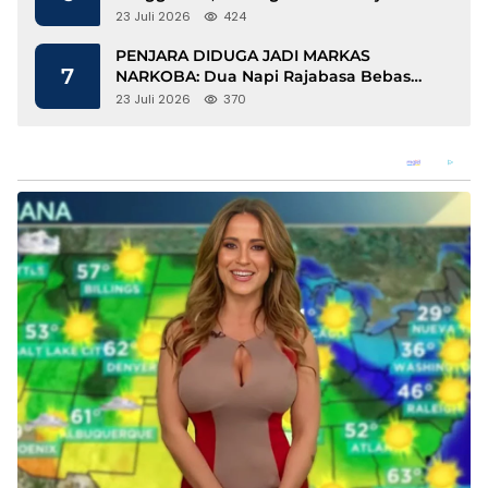
Berbasis Kopi dan Perdagangan Karbon
23 Juli 2026
424
PENJARA DIDUGA JADI MARKAS
7
NARKOBA: Dua Napi Rajabasa Bebas
Gunakan HP, Muncul Dugaan
23 Juli 2026
370
Keterlibatan Oknum Petugas