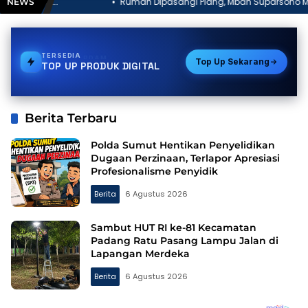
Rumah Dipasangi Plang, Mbah Suparsono Mengaku Terluka:
NEWS
“Saya Anggap Mereka Saudara Kandung”
TERSEDIA
GAS
Top Up Sekarang
TOP UP PRODUK DIGITAL
Berita Terbaru
Polda Sumut Hentikan Penyelidikan
Dugaan Perzinaan, Terlapor Apresiasi
Profesionalisme Penyidik
Berita
6 Agustus 2026
Sambut HUT RI ke-81 Kecamatan
Padang Ratu Pasang Lampu Jalan di
Lapangan Merdeka
Berita
6 Agustus 2026