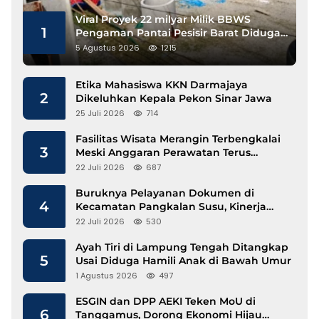
Viral Proyek 22 milyar Milik BBWS
1
Pengaman Pantai Pesisir Barat Diduga
Gunakan Besi Banci
5 Agustus 2026
1215
Etika Mahasiswa KKN Darmajaya
2
Dikeluhkan Kepala Pekon Sinar Jawa
25 Juli 2026
714
Fasilitas Wisata Merangin Terbengkalai
3
Meski Anggaran Perawatan Terus
Mengalir
22 Juli 2026
687
Buruknya Pelayanan Dokumen di
4
Kecamatan Pangkalan Susu, Kinerja
Disdukcapil Langkat Disorot
22 Juli 2026
530
Ayah Tiri di Lampung Tengah Ditangkap
5
Usai Diduga Hamili Anak di Bawah Umur
1 Agustus 2026
497
ESGIN dan DPP AEKI Teken MoU di
6
Tanggamus, Dorong Ekonomi Hijau